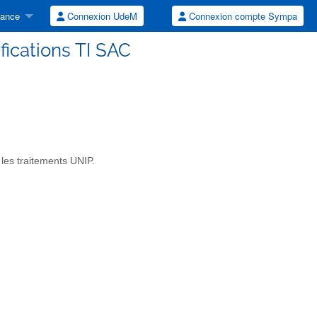
tance
Connexion UdeM
Connexion compte Sympa
ifications TI SAC
 les traitements UNIP.