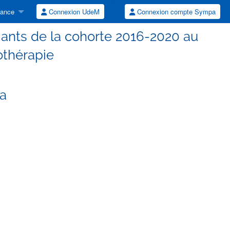
tance
Connexion UdeM
Connexion compte Sympa
ants de la cohorte 2016-2020 au
thérapie
ca