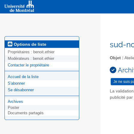
sud-no
Options de liste
Propriétaires :
benoit.ethier
Objet :
Ateli
Modérateurs :
benoit.ethier
Contacter le propriétaire
Archi
Accueil de la liste
S'abonner
Se désabonner
La validatio
publicité pa
Archives
Poster
Documents partagés