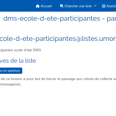
Accueil
Chercher une liste
Assis
dms-ecole-d-ete-participantes - par
ole-d-ete-participantes@listes.umon
cipantes ecole d'été DMS
ves de la liste
n de ce bouton a pour but de barrer le passage aux robots de collecte 
r messagerie).