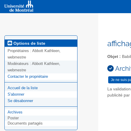
affich
Options de liste
Propriétaires :
Abbott Kathleen,
Objet :
Babil
webmestre
Modérateurs :
Abbott Kathleen,
Archi
webmestre
Contacter le propriétaire
Accueil de la liste
La validatio
S'abonner
publicité pa
Se désabonner
Archives
Poster
Documents partagés