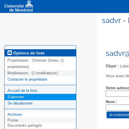
sadvr -
sadvr@
Options de liste
Propriétaires :
Christian Simeu, (1
Objet :
Liste
propriétaires)
Modérateurs :
(1 modérateurs)
Vous avez de
Contacter le propriétaire
Votre adres
Accueil de la liste
S'abonner
Nom :
Se désabonner
Archives
Poster
Documents partagés