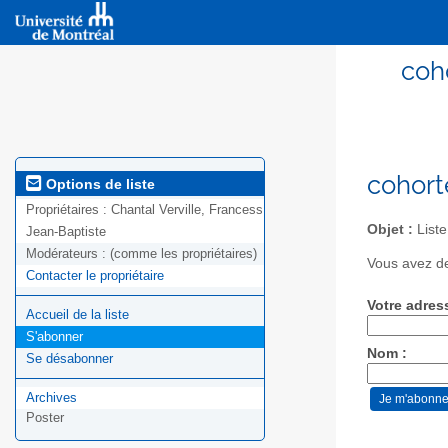
coh
cohort
Options de liste
Propriétaires :
Chantal Verville, Francess
Objet :
Liste
Jean-Baptiste
Modérateurs :
(comme les propriétaires)
Vous avez de
Contacter le propriétaire
Votre adres
Accueil de la liste
S'abonner
Nom :
Se désabonner
Archives
Poster