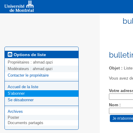
bul
bullet
Options de liste
Propriétaires :
ahmad.qazi
Objet :
Liste
Modérateurs :
ahmad.qazi
Contacter le propriétaire
Vous avez de
Accueil de la liste
Votre adres
S'abonner
Se désabonner
Nom :
Archives
Poster
Documents partagés