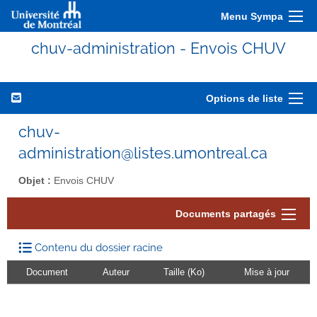
Menu Sympa
chuv-administration - Envois CHUV
Options de liste
chuv-
administration@listes.umontreal.ca
Objet :
Envois CHUV
Documents partagés
Contenu du dossier racine
Document
Auteur
Taille (Ko)
Mise à jour